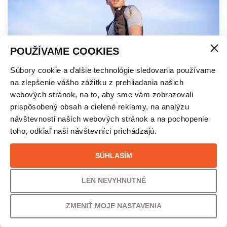
POUŽÍVAME COOKIES
Súbory cookie a ďalšie technológie sledovania používame
na zlepšenie vášho zážitku z prehliadania našich
webových stránok, na to, aby sme vám zobrazovali
prispôsobený obsah a cielené reklamy, na analýzu
Šport na dovolenke: Ako nezanedbať tréning
návštevnosti našich webových stránok a na pochopenie
toho, odkiaľ naši návštevníci prichádzajú.
počas letnej dovolenky | X-BIONIC®
SÚHLASÍM
LEN NEVYHNUTNÉ
ZMENIŤ MOJE NASTAVENIA