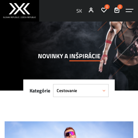
0
0
SK
NOVINKY A
INŠPIRÁCIE
Kategórie
Cestovanie