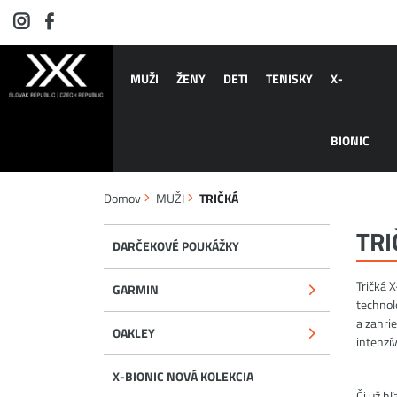
MUŽI
ŽENY
DETI
TENISKY
X-
BIONIC
Domov
MUŽI
TRIČKÁ
TRI
DARČEKOVÉ POUKÁŽKY
Tričká 
GARMIN
technol
a zahri
OAKLEY
intenzí
X-BIONIC NOVÁ KOLEKCIA
Či už h