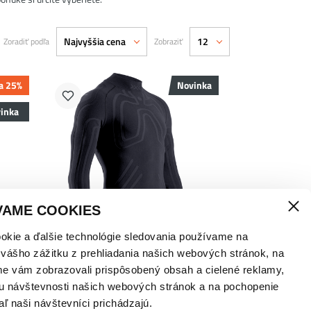
Najvyššia cena
12
Zoradiť podľa
Zobraziť
a 25%
Novinka
inka
L
VAME COOKIES
okie a ďalšie technológie sledovania používame na
 vášho zážitku z prehliadania našich webových stránok, na
DE
X-BIONIC® HEATLOOP TERMO
me vám zobrazovali prispôsobený obsah a cielené reklamy,
M
TRIČKO – PÁNSKE
u návštevnosti našich webových stránok a na pochopenie
od
160,00
€
s DPH
aľ naši návštevníci prichádzajú.