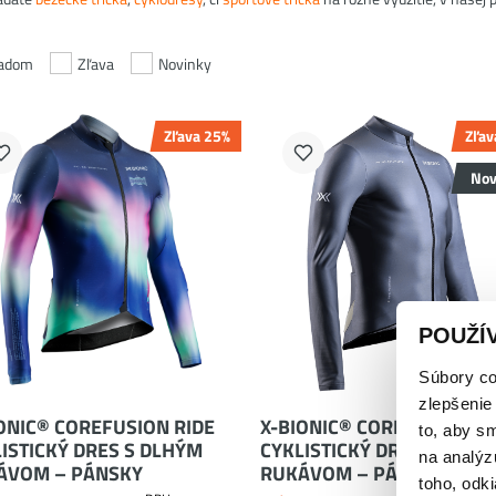
ladom
Zľava
Novinky
Zľava 25%
Zľav
Nov
L
XL
L
M
XL
POUŽÍ
Súbory co
zlepšenie
ONIC® COREFUSION RIDE
X-BIONIC® COREFUSION RI
to, aby s
ISTICKÝ DRES S DLHÝM
CYKLISTICKÝ DRES S DLHÝ
na analýz
ÁVOM – PÁNSKY
RUKÁVOM – PÁNSKY
toho, odki