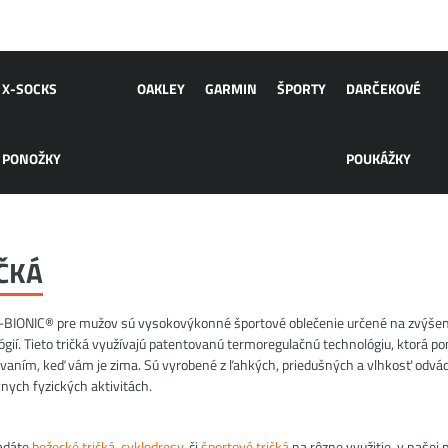
X-SOCKS
OAKLEY
GARMIN
ŠPORTY
DARČEKOVÉ
PONOŽKY
POUKÁŽKY
ČKÁ
X-BIONIC® pre mužov sú vysokovýkonné športové oblečenie určené na zvýšen
ógií. Tieto tričká využívajú patentovanú termoregulačnú technológiu, ktorá p
evaním, keď vám je zima. Sú vyrobené z ľahkých, priedušných a vlhkosť odvád
vnych fyzických aktivitách.
ľadáte
bežecké tričká
,
cyklodresy
, či
športové tričká
na rôzne využitie, v našej p