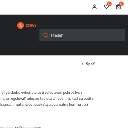
0
0
ZĽAVY
Späť
ie fyzického výkonu prostredníctvom pokročilých
omáha regulovať telesnú teplotu chladením, keď sa potíte,
zajúcich materiálov, poskytujú optimálny komfort pri
onuke si určite vyberiete.