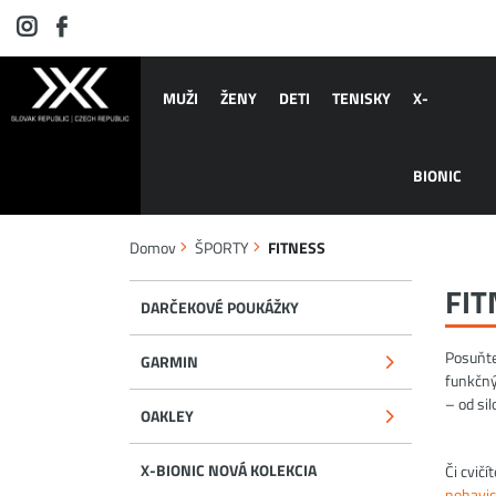
MUŽI
ŽENY
DETI
TENISKY
X-
BIONIC
Domov
ŠPORTY
FITNESS
FIT
DARČEKOVÉ POUKÁŽKY
Posuňte
GARMIN
funkčný
– od sil
OAKLEY
X-BIONIC NOVÁ KOLEKCIA
Či cvič
nohavi