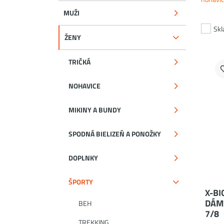
MUŽI
Sk
ŽENY
TRIČKÁ
NOHAVICE
MIKINY A BUNDY
SPODNÁ BIELIZEŇ A PONOŽKY
DOPLNKY
ŠPORTY
X-BI
DÁM
BEH
7/8
TREKKING