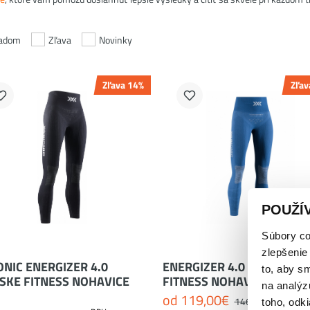
ladom
Zľava
Novinky
Zľava 14%
Zľav
M
S
L
S
M
L
POUŽÍ
Súbory co
zlepšenie
ONIC ENERGIZER 4.0
ENERGIZER 4.0 DÁMSKE
to, aby s
SKE FITNESS NOHAVICE
FITNESS NOHAVICE
na analýz
od
119,00
€
s DPH
146,00
€
toho, odki