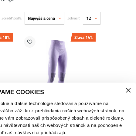
Najvyššia cena
12
Zoradiť podľa
Zobraziť
a 18%
Zľava 14%
L
S
M
XL
VAME COOKIES
okie a ďalšie technológie sledovania používame na
 vášho zážitku z prehliadania našich webových stránok, na
X-BIONIC ENERGIZER 4.0
me vám zobrazovali prispôsobený obsah a cielené reklamy,
DÁMSKE FITNESS NOHAVICE
u návštevnosti našich webových stránok a na pochopenie
7/8
aľ naši návštevníci prichádzajú.