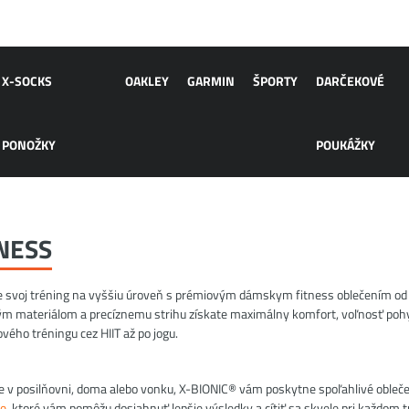
X-SOCKS
OAKLEY
GARMIN
ŠPORTY
DARČEKOVÉ
PONOŽKY
POUKÁŽKY
NESS
 svoj tréning na vyššiu úroveň s prémiovým dámskym fitness oblečením od
m materiálom a precíznemu strihu získate maximálny komfort, voľnosť pohyb
ového tréningu cez HIIT až po jogu.
íte v posilňovni, doma alebo vonku, X-BIONIC® vám poskytne spoľahlivé obleč
ce
, ktoré vám pomôžu dosiahnuť lepšie výsledky a cítiť sa skvele pri každom t