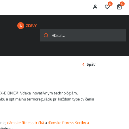
0
0
ZĽAVY
Späť
 X-BIONIC®. Vďaka inovatívnym technológiám,
u a optimálnu termoreguláciu pri každom type cvičenia
enie,
dámske fitness tričká
a
dámske fitness šortky a
réningu.