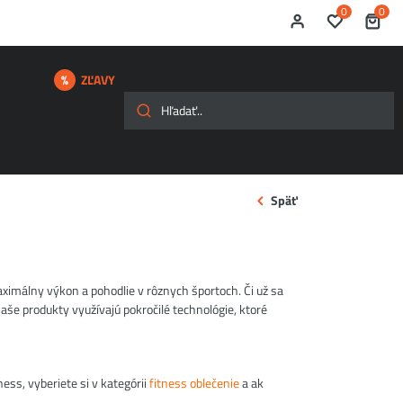
0
0
ZĽAVY
Späť
ximálny výkon a pohodlie v rôznych športoch. Či už sa
aše produkty využívajú pokročilé technológie, ktoré
ness, vyberiete si v kategórii
fitness oblečenie
a ak