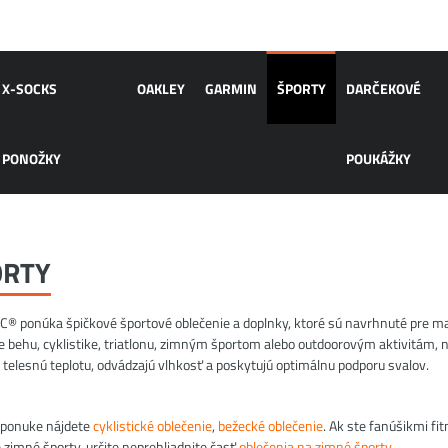
X-SOCKS
OAKLEY
GARMIN
ŠPORTY
DARČEKOVÉ
PONOŽKY
POUKÁŽKY
ORTY
C® ponúka špičkové športové oblečenie a doplnky, ktoré sú navrhnuté pre ma
e behu, cyklistike, triatlonu, zimným športom alebo outdoorovým aktivitám, n
ú telesnú teplotu, odvádzajú vlhkosť a poskytujú optimálnu podporu svalov.
 ponuke nájdete
cyklistické oblečenie
,
bežecké oblečenie
. Ak ste fanúšikmi fit
e zimné športy, určite neprehliadnite časť
oblečenia na zimné športy
.