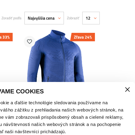
Najvyššia cena
12
Zoradiť podľa
Zobraziť
a 33%
Zľava 24%
M
VAME COOKIES
okie a ďalšie technológie sledovania používame na
 vášho zážitku z prehliadania našich webových stránok, na
X-BIONIC INSTRUCTOR 4.0
me vám zobrazovali prispôsobený obsah a cielené reklamy,
E
MIKINA – PÁNSKA
u návštevnosti našich webových stránok a na pochopenie
od
175,00
€
s DPH
230,00
€
aľ naši návštevníci prichádzajú.