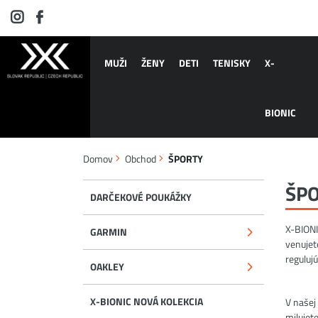
MUŽI
ŽENY
DETI
TENISKY
X-
BIONIC
Domov
Obchod
ŠPORTY
ŠP
DARČEKOVÉ POUKÁŽKY
X-BIONI
GARMIN
venujet
reguluj
OAKLEY
X-BIONIC NOVÁ KOLEKCIA
V našej
milujet