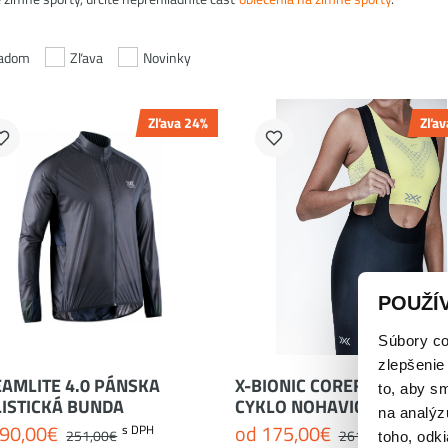
ladom
Zľava
Novinky
Zľava 24%
Zľav
XL
L
M
S
POUŽÍ
Súbory co
zlepšenie
AMLITE 4.0 PÁNSKA
X-BIONIC COREFUSION BIB
to, aby s
LISTICKÁ BUNDA
CYKLO NOHAVICE- DÁMSK
na analýz
90,00
€
od
175,00
€
s DPH
s DPH
251,00
€
261,00
€
toho, odki