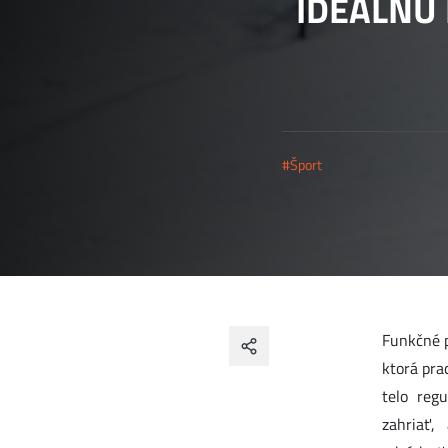
IDEÁLNU 
#Šport
Funkčné p
ktorá pra
telo reg
zahriať,