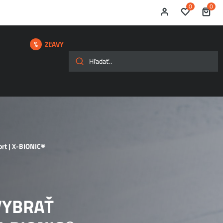
0
0
ZĽAVY
ort | X-BIONIC®
VYBRAŤ