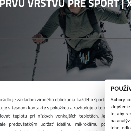
PRVÚ VRSTVU PRE ŠPORT | 
POUŽÍ
rádlo je základom zimného obliekania každého športovca. Ide o pr
Súbory co
zlepšenie
cuje v tesnom kontakte s pokožkou a rozhoduje o tom, ako efektí
to, aby s
ulovať teplotu pri nízkych vonkajších teplotách. Jeho úlohou n
na analýz
 ale predovšetkým udržať ideálnu mikroklímu počas celého 
toho, odki