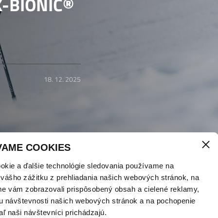
X-BIONIC®
18. 12. 2025
VAME COOKIES
vú vrstvu,
okie a ďalšie technológie sledovania používame na
 vášho zážitku z prehliadania našich webových stránok, na
vne dokáže
me vám zobrazovali prispôsobený obsah a cielené reklamy,
ie je len
u návštevnosti našich webových stránok a na pochopenie
tréningu,
aľ naši návštevníci prichádzajú.