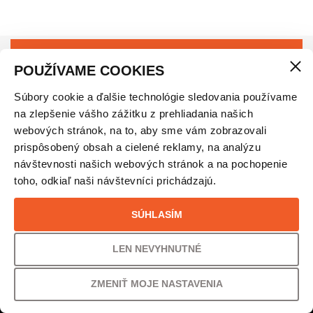
POUŽÍVAME COOKIES
Súbory cookie a ďalšie technológie sledovania používame
na zlepšenie vášho zážitku z prehliadania našich
Prihláste sa do
nášho newsletteru
webových stránok, na to, aby sme vám zobrazovali
prispôsobený obsah a cielené reklamy, na analýzu
návštevnosti našich webových stránok a na pochopenie
toho, odkiaľ naši návštevníci prichádzajú.
SÚHLASÍM
Odoslaním súhlasíte so spracovaním
osobných údajov
LEN NEVYHNUTNÉ
ZMENIŤ MOJE NASTAVENIA