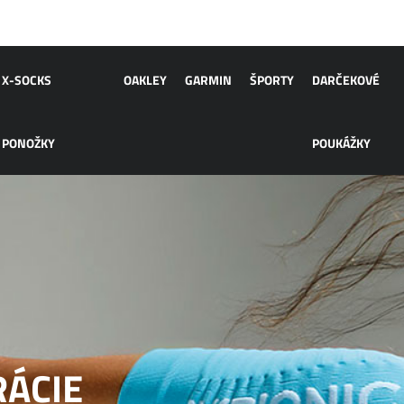
X-SOCKS
OAKLEY
GARMIN
ŠPORTY
DARČEKOVÉ
PONOŽKY
POUKÁŽKY
RÁCIE