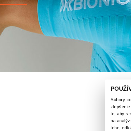
POUŽÍ
Súbory co
zlepšenie
to, aby s
na analýz
toho, odki