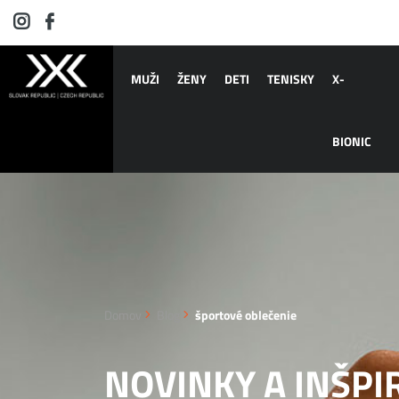
MUŽI
ŽENY
DETI
TENISKY
X-
BIONIC
Domov
Blog
športové oblečenie
NOVINKY A
INŠPI