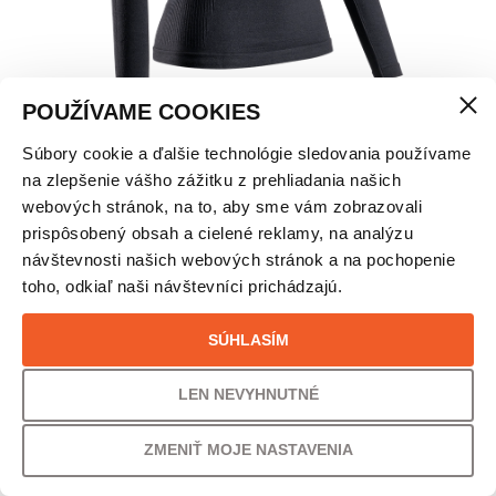
POUŽÍVAME COOKIES
Súbory cookie a ďalšie technológie sledovania používame
X-BIONIC MIGHTYWOOL 1/2 ZIP TERMO TRIČKO
na zlepšenie vášho zážitku z prehliadania našich
– DÁMSKE
webových stránok, na to, aby sme vám zobrazovali
prispôsobený obsah a cielené reklamy, na analýzu
návštevnosti našich webových stránok a na pochopenie
VEĽKOSŤ
toho, odkiaľ naši návštevníci prichádzajú.
S
SÚHLASÍM
LEN NEVYHNUTNÉ
VAŠA CENA
ZMENIŤ MOJE NASTAVENIA
150,00
€
121,95
€