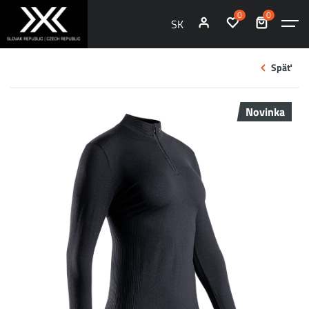
0
0
SK
Späť
Novinka