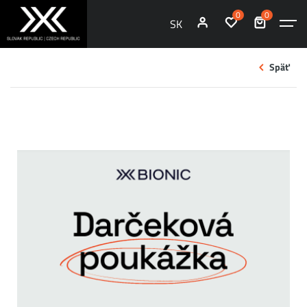
0
0
SK
Späť