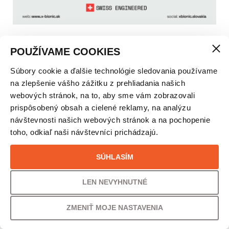
POUŽÍVAME COOKIES
Súbory cookie a ďalšie technológie sledovania používame
DARČEKOVÁ POUKÁŽKA 300€
na zlepšenie vášho zážitku z prehliadania našich
webových stránok, na to, aby sme vám zobrazovali
prispôsobený obsah a cielené reklamy, na analýzu
VEĽKOSŤ
návštevnosti našich webových stránok a na pochopenie
toho, odkiaľ naši návštevníci prichádzajú.
300€
SÚHLASÍM
LEN NEVYHNUTNÉ
VAŠA CENA
300,00
€
ZMENIŤ MOJE NASTAVENIA
243,90
€
s DPH
bez DPH