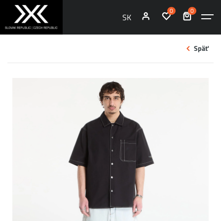
0
0
SK
Späť