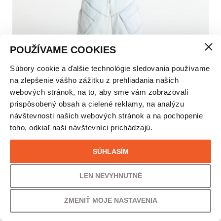
POUŽÍVAME COOKIES
Súbory cookie a ďalšie technológie sledovania používame
OAKLEY HERITAGE OVER SHIRT KOŠEĽA –
na zlepšenie vášho zážitku z prehliadania našich
PÁNSKA
webových stránok, na to, aby sme vám zobrazovali
prispôsobený obsah a cielené reklamy, na analýzu
návštevnosti našich webových stránok a na pochopenie
VEĽKOSŤ
toho, odkiaľ naši návštevníci prichádzajú.
M
SÚHLASÍM
LEN NEVYHNUTNÉ
VAŠA CENA
ZMENIŤ MOJE NASTAVENIA
85,00
€
69,11
€