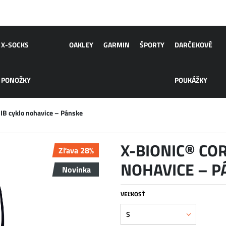
X-SOCKS
OAKLEY
GARMIN
ŠPORTY
DARČEKOVÉ
PONOŽKY
POUKÁŽKY
B cyklo nohavice – Pánske
X-BIONIC® CO
Zľava 28%
NOHAVICE – P
Novinka
VEĽKOSŤ
S