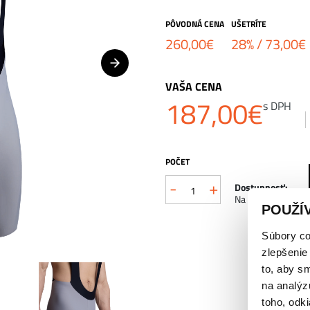
PÔVODNÁ CENA
UŠETRÍTE
260,00
€
28% /
73,00
€
VAŠA CENA
187,00
€
s DPH
POČET
-
+
množstvo
Dostupnosť:
Na sklade
POUŽÍ
X-
BIONIC®
Súbory co
zlepšenie
COREFUSION
to, aby s
BIB
na analýz
toho, odki
cyklo