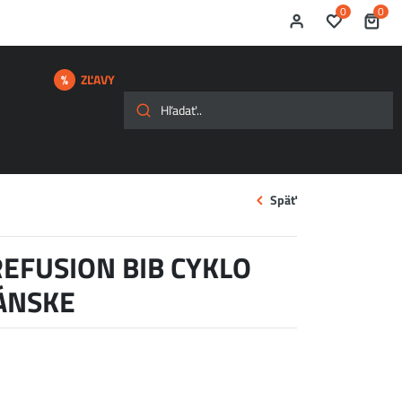
0
0
ZĽAVY
Späť
REFUSION BIB CYKLO
ÁNSKE