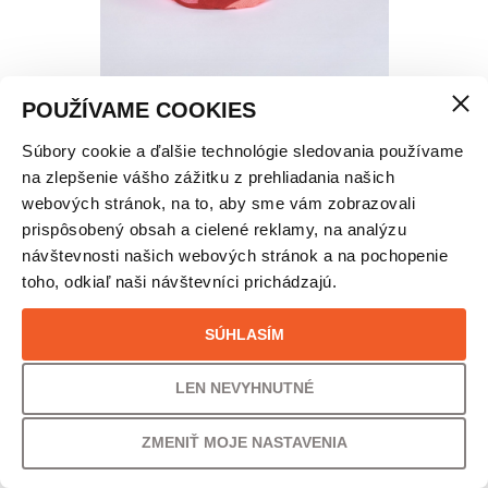
POUŽÍVAME COOKIES
Súbory cookie a ďalšie technológie sledovania používame
X-SOCKS BIKE EXPERT MERINO CREW PONOŽKY
na zlepšenie vášho zážitku z prehliadania našich
– UNISEX
webových stránok, na to, aby sme vám zobrazovali
prispôsobený obsah a cielené reklamy, na analýzu
návštevnosti našich webových stránok a na pochopenie
VEĽKOSŤ
toho, odkiaľ naši návštevníci prichádzajú.
39/41
SÚHLASÍM
PÔVODNÁ CENA
UŠETRÍTE
LEN NEVYHNUTNÉ
37,00
€
24% /
9,00
€
ZMENIŤ MOJE NASTAVENIA
VAŠA CENA