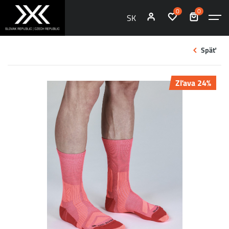
0
0
SK
Späť
Zľava 24%