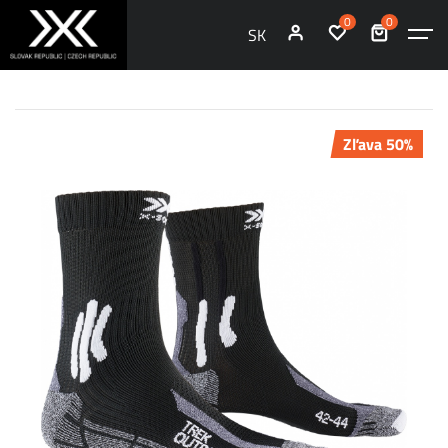
0
0
SK
Zľava 50%