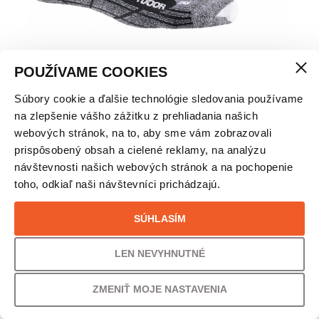
POUŽÍVAME COOKIES
Súbory cookie a ďalšie technológie sledovania používame
X-SOCKS TREK OUTDOOR 4.0 – TURISTICKÉ
na zlepšenie vášho zážitku z prehliadania našich
PONOŽKY
webových stránok, na to, aby sme vám zobrazovali
prispôsobený obsah a cielené reklamy, na analýzu
VEĽKOSŤ
návštevnosti našich webových stránok a na pochopenie
toho, odkiaľ naši návštevníci prichádzajú.
39/41
SÚHLASÍM
PÔVODNÁ CENA
UŠETRÍTE
24,90
€
50% /
12,40
€
LEN NEVYHNUTNÉ
ZMENIŤ MOJE NASTAVENIA
VAŠA CENA