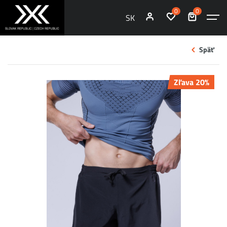
0
0
SK
Späť
Zľava 20%