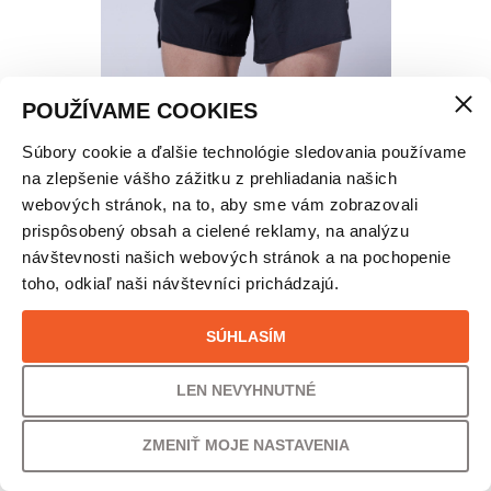
POUŽÍVAME COOKIES
Súbory cookie a ďalšie technológie sledovania používame
X-BIONIC STREAMLITE TRAIL BEŽECKÉ ŠORTKY
na zlepšenie vášho zážitku z prehliadania našich
– PÁNSKE
webových stránok, na to, aby sme vám zobrazovali
prispôsobený obsah a cielené reklamy, na analýzu
návštevnosti našich webových stránok a na pochopenie
VEĽKOSŤ
toho, odkiaľ naši návštevníci prichádzajú.
XXL
SÚHLASÍM
PÔVODNÁ CENA
UŠETRÍTE
LEN NEVYHNUTNÉ
90,00
€
20% /
18,00
€
ZMENIŤ MOJE NASTAVENIA
VAŠA CENA