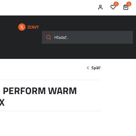
0
0
ZĽAVY
Späť
N PERFORM WARM
X