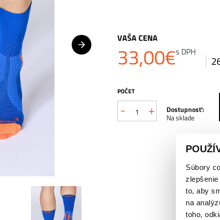
VAŠA CENA
33,00
€
s DPH
2
POČET
-
+
množstvo
Dostupnosť:
Na sklade
X-
SOCKS®
POUŽÍ
RUN
Súbory co
PERFORM
zlepšenie
to, aby s
WARM
na analýz
CREW
toho, odki