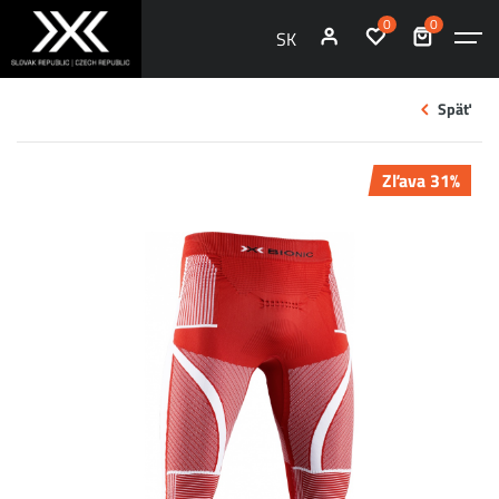
0
0
SK
Späť
Zľava 31%