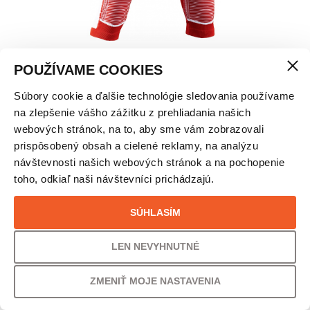
POUŽÍVAME COOKIES
Súbory cookie a ďalšie technológie sledovania používame
X-BIONIC® UNISEX NOHAVICE PATRIOT ENERGY
na zlepšenie vášho zážitku z prehliadania našich
ACCUMULATOR 4.0 – ŠVAJČIARSKO
webových stránok, na to, aby sme vám zobrazovali
prispôsobený obsah a cielené reklamy, na analýzu
návštevnosti našich webových stránok a na pochopenie
VEĽKOSŤ
toho, odkiaľ naši návštevníci prichádzajú.
M
SÚHLASÍM
PÔVODNÁ CENA
UŠETRÍTE
LEN NEVYHNUTNÉ
159,00
€
31% /
49,00
€
ZMENIŤ MOJE NASTAVENIA
VAŠA CENA