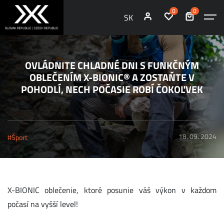
0
0
SK
OVLÁDNITE CHLADNÉ DNI S FUNKČNÝM
OBLEČENÍM X-BIONIC® A ZOSTAŇTE V
POHODLÍ, NECH POČASIE ROBÍ ČOKOĽVEK
18. 09. 2024
#Šport
X-BIONIC oblečenie, ktoré posunie váš výkon v každom
počasí na vyšší level!