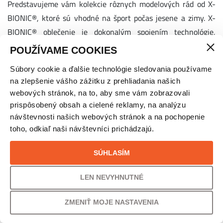
Predstavujeme vám kolekcie rôznych modelových rád od X-
BIONIC®, ktoré sú vhodné na šport počas jesene a zimy. X-
BIONIC® oblečenie je dokonalým spojením technológie,
pohodlia a štýlu. Či už trénujete v chladnejších podmienkach,
POUŽÍVAME COOKIES
alebo si len chcete dopriať extra ochranu počas intenzívnych
Súbory cookie a ďalšie technológie sledovania používame
vonkajších aktivít, tieto tričká sú tu pre vás.
na zlepšenie vášho zážitku z prehliadania našich
webových stránok, na to, aby sme vám zobrazovali
Prečo je funkčné termo oblečenie X-BIONIC® dokonalou voľbou?
prispôsobený obsah a cielené reklamy, na analýzu
návštevnosti našich webových stránok a na pochopenie
Termoregulácia, ktorá pracuje s vami, nie proti vám
toho, odkiaľ naši návštevníci prichádzajú.
Vďaka našej patentovanej technológii 3D BIONIC Sphere®
vaše telo udržíme v optimálnej 37 ° teplote za každých
SÚHLASÍM
okolností. Už žiadne prehrievanie ani nepríjemné ochladenie
LEN NEVYHNUTNÉ
– oblečenie vďaka patentovaným technológiám
zabudovaných v štruktúre látky dokáže pracovať s vaším
ZMENIŤ MOJE NASTAVENIA
potom tak, aby v prípade telesnej teploty tela a vonkajšej
teploty vzduchu vaše telo zahrievalo alebo ochladzovalo. Pot