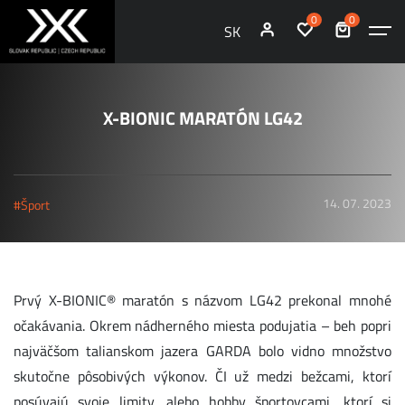
0
0
SK
X-BIONIC MARATÓN LG42
14. 07. 2023
#Šport
Prvý X-BIONIC® maratón s názvom LG42 prekonal mnohé
očakávania. Okrem nádherného miesta podujatia – beh popri
najväčšom talianskom jazera GARDA bolo vidno množstvo
skutočne pôsobivých výkonov. ČI už medzi bežcami, ktorí
posúvajú svoje limity, alebo hobby športovcami, ktorí si