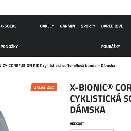
X-SOCKS
OAKLEY
GARMIN
ŠPORTY
DARČEKOVÉ
PONOŽKY
POUKÁŽKY
IC® COREFUSION RIDE cyklistická softshellová bunda – Dámska
X-BIONIC® CO
Zľava 25%
CYKLISTICKÁ 
DÁMSKA
VEĽKOSŤ