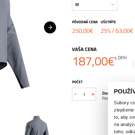
M
PÔVODNÁ CENA
UŠETRÍTE
250,00
€
25% /
63,00
€
VAŠA CENA
187,00
€
s DPH
POČET
POUŽÍ
-
+
Dostupnosť:
Posledný kus na s
Súbory co
zlepšenie
to, aby s
na analýz
toho, odki