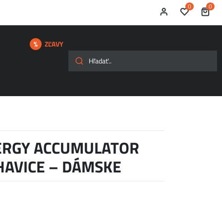
0
0
ZĽAVY
NERGY ACCUMULATOR
HAVICE – DÁMSKE