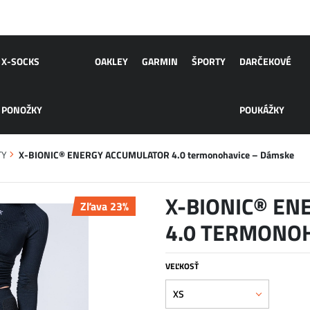
X-SOCKS
OAKLEY
GARMIN
ŠPORTY
DARČEKOVÉ
PONOŽKY
POUKÁŽKY
TY
X-BIONIC® ENERGY ACCUMULATOR 4.0 termonohavice – Dámske
X-BIONIC® E
Zľava 23%
4.0 TERMONO
VEĽKOSŤ
XS