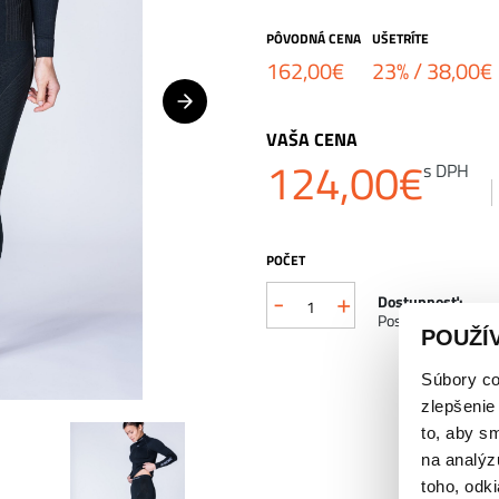
PÔVODNÁ CENA
UŠETRÍTE
162,00
€
23% /
38,00
€
VAŠA CENA
124,00
€
s DPH
POČET
-
+
množstvo
Dostupnosť:
Posledné 3 kusy!
POUŽÍ
X-
BIONIC®
Súbory co
zlepšenie
ENERGY
to, aby s
ACCUMULATOR
na analýz
toho, odki
4.0