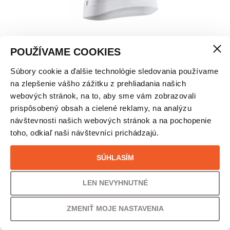
POUŽÍVAME COOKIES
Súbory cookie a ďalšie technológie sledovania používame
X-BIONIC INVENT 4.0 DÁMSKE TRIČKO
na zlepšenie vášho zážitku z prehliadania našich
webových stránok, na to, aby sme vám zobrazovali
VEĽKOSŤ
prispôsobený obsah a cielené reklamy, na analýzu
návštevnosti našich webových stránok a na pochopenie
L
toho, odkiaľ naši návštevníci prichádzajú.
PÔVODNÁ CENA
UŠETRÍTE
SÚHLASÍM
69,00
€
20% /
14,00
€
LEN NEVYHNUTNÉ
VAŠA CENA
ZMENIŤ MOJE NASTAVENIA
55,00
€
44,72
€