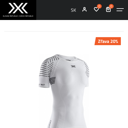
0
0
SK
Zľava 20%