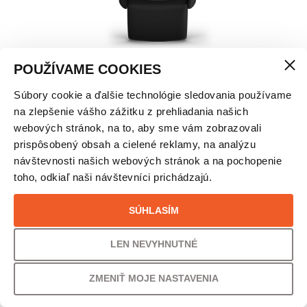
POUŽÍVAME COOKIES
Súbory cookie a ďalšie technológie sledovania používame
GARMIN VIVOACTIVE 6 BLACK
na zlepšenie vášho zážitku z prehliadania našich
webových stránok, na to, aby sme vám zobrazovali
prispôsobený obsah a cielené reklamy, na analýzu
VEĽKOSŤ
návštevnosti našich webových stránok a na pochopenie
toho, odkiaľ naši návštevníci prichádzajú.
42mm
SÚHLASÍM
LEN NEVYHNUTNÉ
VAŠA CENA
329,00
€
ZMENIŤ MOJE NASTAVENIA
267,48
€
s DPH
bez DPH