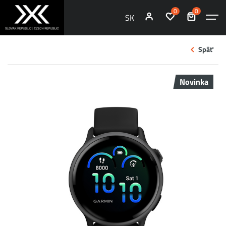
0
0
SK
Späť
Novinka