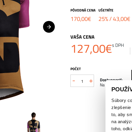
PÔVODNÁ CENA
UŠETRÍTE
170,00
€
25% /
43,00
€
VAŠA CENA
127,00
€
s DPH
POČET
-
+
množstvo
Dostupnosť:
Na sklade
POUŽÍ
X-
BIONIC®
Súbory co
zlepšenie
COREFUSION
to, aby s
GRAVEL
na analýz
toho, odki
cyklistický