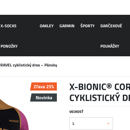
X-SOCKS
OAKLEY
GARMIN
ŠPORTY
DARČEKOVÉ
PONOŽKY
POUKÁŽKY
AVEL cyklistický dres – Pánsky
X-BIONIC® CO
Zľava 25%
CYKLISTICKÝ 
Novinka
VEĽKOSŤ
L