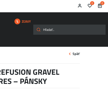
0
0
ZĽAVY
Späť
REFUSION GRAVEL
DRES – PÁNSKY