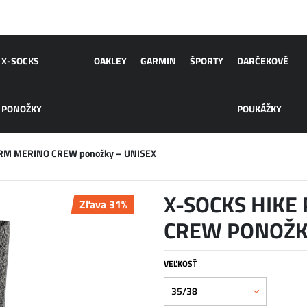
X-SOCKS
OAKLEY
GARMIN
ŠPORTY
DARČEKOVÉ
PONOŽKY
POUKÁŽKY
RM MERINO CREW ponožky – UNISEX
X-SOCKS HIKE
Zľava 31%
CREW PONOŽK
VEĽKOSŤ
35/38