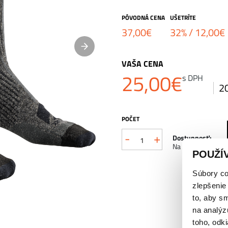
PÔVODNÁ CENA
UŠETRÍTE
37,00
€
32% /
12,00
€
VAŠA CENA
25,00
€
s DPH
2
POČET
-
+
množstvo
Dostupnosť:
Na sklade
POUŽÍ
X-
SOCKS
Súbory co
zlepšenie
HIKE
to, aby s
PERFORM
na analýz
toho, odki
MERINO