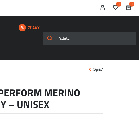
0
0
ZĽAVY
Späť
 PERFORM MERINO
Y – UNISEX