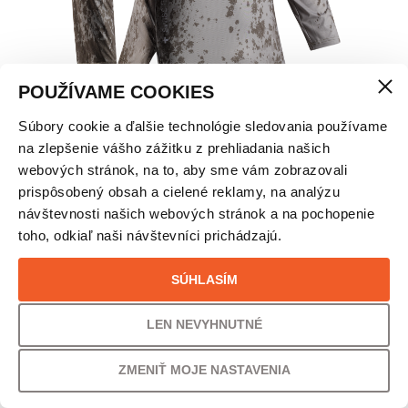
POUŽÍVAME COOKIES
Súbory cookie a ďalšie technológie sledovania používame
X-BIONIC® COREFUSION RUN BEŽECKÉ TRIČKO
na zlepšenie vášho zážitku z prehliadania našich
S DLHÝM RUKÁVOM – PÁNSKE
webových stránok, na to, aby sme vám zobrazovali
prispôsobený obsah a cielené reklamy, na analýzu
návštevnosti našich webových stránok a na pochopenie
VEĽKOSŤ
toho, odkiaľ naši návštevníci prichádzajú.
L
SÚHLASÍM
PÔVODNÁ CENA
UŠETRÍTE
LEN NEVYHNUTNÉ
130,00
€
25% /
33,00
€
ZMENIŤ MOJE NASTAVENIA
VAŠA CENA