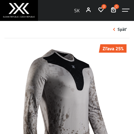
0
0
SK
Späť
Zľava 25%