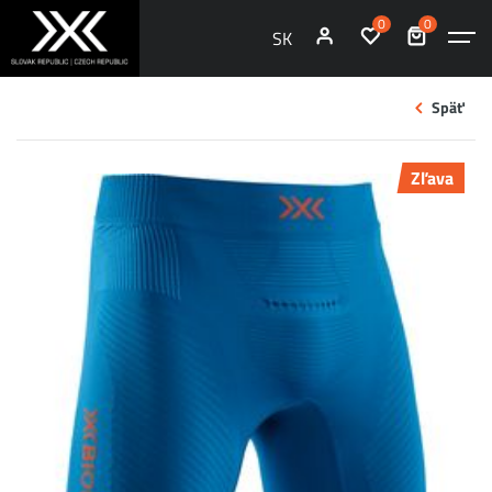
0
0
SK
Späť
Zľava