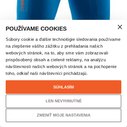
POUŽÍVAME COOKIES
Súbory cookie a ďalšie technológie sledovania používame
X-BIONIC INVENT 4.0 BEŽECKÉ KRAŤASY –
na zlepšenie vášho zážitku z prehliadania našich
PÁNSKE
webových stránok, na to, aby sme vám zobrazovali
prispôsobený obsah a cielené reklamy, na analýzu
Kód:
BBS6000101
návštevnosti našich webových stránok a na pochopenie
Tento produkt nie je momentálne na sklade a je preto nedostupný.
toho, odkiaľ naši návštevníci prichádzajú.
POPIS
SÚHLASÍM
LEN NEVYHNUTNÉ
POPIS
„Optimalizujte svoje hospodárenie s energiou pri behu s
ZMENIŤ MOJE NASTAVENIA
inovatívnym X-BIONIC® EFFEKTOR® 4.0 RUN SHORTS MEN