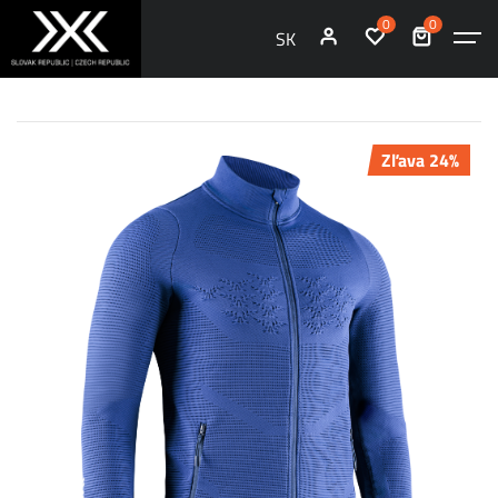
0
0
SK
Zľava 24%