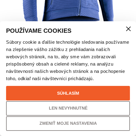
POUŽÍVAME COOKIES
Súbory cookie a ďalšie technológie sledovania používame
X-BIONIC INSTRUCTOR 4.0 MIKINA – PÁNSKA
na zlepšenie vášho zážitku z prehliadania našich
webových stránok, na to, aby sme vám zobrazovali
VEĽKOSŤ
prispôsobený obsah a cielené reklamy, na analýzu
návštevnosti našich webových stránok a na pochopenie
M
toho, odkiaľ naši návštevníci prichádzajú.
PÔVODNÁ CENA
UŠETRÍTE
SÚHLASÍM
230,00
€
24% /
55,00
€
LEN NEVYHNUTNÉ
VAŠA CENA
ZMENIŤ MOJE NASTAVENIA
175,00
€
142,28
€