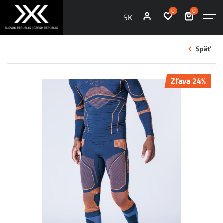
0
0
SK
Späť
Zľava 24%