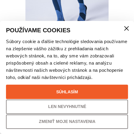
POUŽÍVAME COOKIES
Súbory cookie a ďalšie technológie sledovania používame
X-BIONIC® ENERGY ACCUMULATOR LIGHT
na zlepšenie vášho zážitku z prehliadania našich
TERMONOHAVICE 3/4 – PÁNSKE
webových stránok, na to, aby sme vám zobrazovali
prispôsobený obsah a cielené reklamy, na analýzu
návštevnosti našich webových stránok a na pochopenie
VEĽKOSŤ
toho, odkiaľ naši návštevníci prichádzajú.
L
SÚHLASÍM
PÔVODNÁ CENA
UŠETRÍTE
LEN NEVYHNUTNÉ
152,00
€
24% /
36,00
€
ZMENIŤ MOJE NASTAVENIA
VAŠA CENA