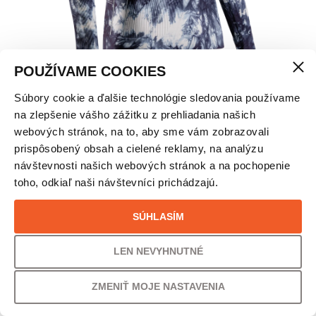
POUŽÍVAME COOKIES
Súbory cookie a ďalšie technológie sledovania používame
X-BIONIC® ENERGY ACCUMULATOR WILD
na zlepšenie vášho zážitku z prehliadania našich
TERMOTRIČKO – UNISEX
webových stránok, na to, aby sme vám zobrazovali
prispôsobený obsah a cielené reklamy, na analýzu
návštevnosti našich webových stránok a na pochopenie
VEĽKOSŤ
toho, odkiaľ naši návštevníci prichádzajú.
S
SÚHLASÍM
LEN NEVYHNUTNÉ
VAŠA CENA
ZMENIŤ MOJE NASTAVENIA
155,00
€
126,02
€