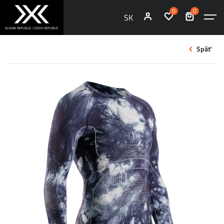
0
0
SK
Späť