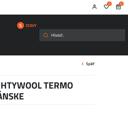
0
0
ZĽAVY
Späť
IGHTYWOOL TERMO
ÁNSKE