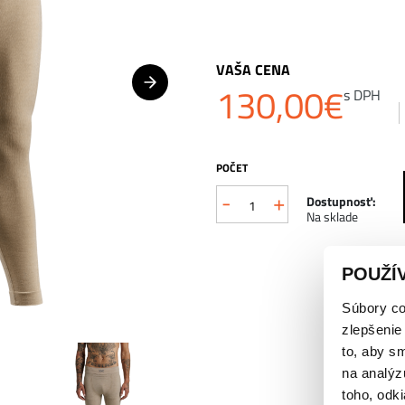
VAŠA CENA
130,00
€
s DPH
POČET
-
+
množstvo
Dostupnosť:
Na sklade
X-
BIONIC®
POUŽÍ
MIGHTYWOOL
Súbory co
termo
zlepšenie
to, aby s
nohavice
na analýz
–
toho, odki