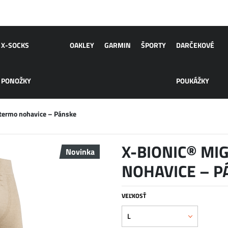
X-SOCKS
OAKLEY
GARMIN
ŠPORTY
DARČEKOVÉ
PONOŽKY
POUKÁŽKY
ermo nohavice – Pánske
X-BIONIC® M
Novinka
NOHAVICE – P
VEĽKOSŤ
L