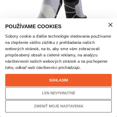
POUŽÍVAME COOKIES
Súbory cookie a ďalšie technológie sledovania používame
X-SOCKS® SKI DISCOVER MERINO OTC
na zlepšenie vášho zážitku z prehliadania našich
LYŽIARSKE PONOŽKY – UNISEX
webových stránok, na to, aby sme vám zobrazovali
prispôsobený obsah a cielené reklamy, na analýzu
návštevnosti našich webových stránok a na pochopenie
VEĽKOSŤ
toho, odkiaľ naši návštevníci prichádzajú.
45/47
SÚHLASÍM
PÔVODNÁ CENA
UŠETRÍTE
LEN NEVYHNUTNÉ
36,00
€
22% /
8,00
€
ZMENIŤ MOJE NASTAVENIA
VAŠA CENA