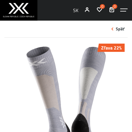
0
0
SK
Späť
Zľava 22%