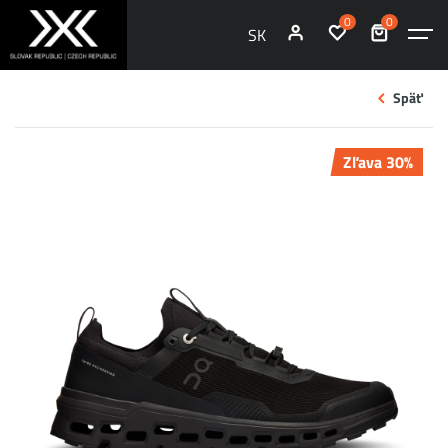
0
0
SK
Späť
Zľava 30%