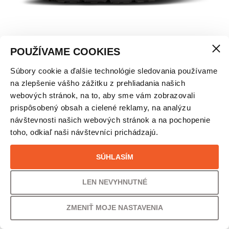
POUŽÍVAME COOKIES
Súbory cookie a ďalšie technológie sledovania používame
CLOUDULTRA 2 ALL BLACK – DÁMSKE
na zlepšenie vášho zážitku z prehliadania našich
webových stránok, na to, aby sme vám zobrazovali
prispôsobený obsah a cielené reklamy, na analýzu
VEĽKOSŤ
návštevnosti našich webových stránok a na pochopenie
toho, odkiaľ naši návštevníci prichádzajú.
38
SÚHLASÍM
PÔVODNÁ CENA
UŠETRÍTE
190,00
€
30% /
57,00
€
LEN NEVYHNUTNÉ
ZMENIŤ MOJE NASTAVENIA
VAŠA CENA