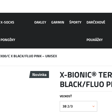
X-SOCKS
OAKLEY
GARMIN
ŠPORTY
DARČEKOVÉ
PONOŽKY
POUKÁŽKY
X00/C X BLACK/FLUO PINK – UNISEX
X-BIONIC® TER
Novinka
BLACK/FLUO P
VEĽKOSŤ
38 2/3