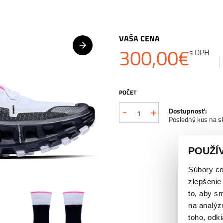
VAŠA CENA
300,00
€
s DPH
POČET
-
+
Dostupnosť:
Posledný kus na s
POUŽÍ
Súbory co
zlepšenie
to, aby s
na analýz
toho, odki