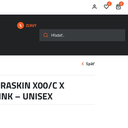
0
0
ZĽAVY
Späť
RASKIN X00/C X
INK – UNISEX