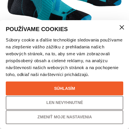
POUŽÍVAME COOKIES
Súbory cookie a ďalšie technológie sledovania používame
X-SOCKS TRAILRUN PERFORM CREW
na zlepšenie vášho zážitku z prehliadania našich
webových stránok, na to, aby sme vám zobrazovali
VEĽKOSŤ
prispôsobený obsah a cielené reklamy, na analýzu
návštevnosti našich webových stránok a na pochopenie
45/47
toho, odkiaľ naši návštevníci prichádzajú.
PÔVODNÁ CENA
UŠETRÍTE
SÚHLASÍM
31,00
€
23% /
7,00
€
LEN NEVYHNUTNÉ
VAŠA CENA
ZMENIŤ MOJE NASTAVENIA
24,00
€
19,51
€