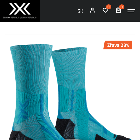
0
0
SK
Zľava 23%