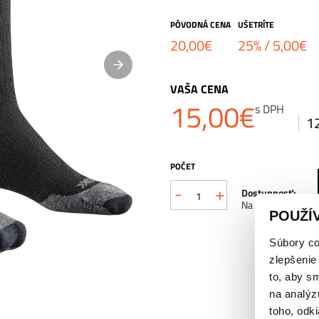
PÔVODNÁ CENA
UŠETRÍTE
20,00
€
25% /
5,00
€
VAŠA CENA
15,00
€
s DPH
1
POČET
-
+
množstvo
Dostupnosť:
Na sklade
POUŽÍ
X-
SOCKS
Súbory co
zlepšenie
CORE
to, aby s
NATURAL
na analýz
toho, odki
CREW