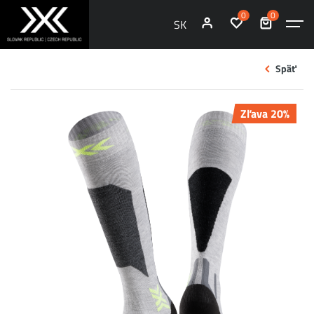
0
0
SK
Späť
Zľava 20%