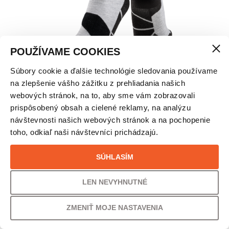
POUŽÍVAME COOKIES
Súbory cookie a ďalšie technológie sledovania používame
X-SOCKS® SKI DISCOVER OTC JR – DETSKÉ
na zlepšenie vášho zážitku z prehliadania našich
webových stránok, na to, aby sme vám zobrazovali
prispôsobený obsah a cielené reklamy, na analýzu
VEĽKOSŤ
návštevnosti našich webových stránok a na pochopenie
toho, odkiaľ naši návštevníci prichádzajú.
24/26
SÚHLASÍM
PÔVODNÁ CENA
UŠETRÍTE
20,00
€
20% /
4,00
€
LEN NEVYHNUTNÉ
ZMENIŤ MOJE NASTAVENIA
VAŠA CENA