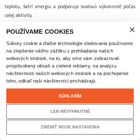
teplotu, šetrí energiu a podporuje svalovú výkonnosť počas
celej aktivity.
Ako termoprádlo chráni energiu počas zimného
POUŽÍVAME COOKIES
tréningu?
Súbory cookie a ďalšie technológie sledovania používame
na zlepšenie vášho zážitku z prehliadania našich
Keď telo pracuje v stabilnej teplotnej zóne, svaly reagujú
webových stránok, na to, aby sme vám zobrazovali
rýchlejšie, sú lepšie prekrvené a dokážu pracovať dlhšie bez
prispôsobený obsah a cielené reklamy, na analýzu
predčasného vyčerpania. Kvalitné termoprádlo pomáha
návštevnosti našich webových stránok a na pochopenie
vytvárať optimálnu mikroklímu pri pokožke, ktorá
toho, odkiaľ naši návštevníci prichádzajú.
minimalizuje teplotné výkyvy a chráni telo pred zbytočnými
SÚHLASÍM
energetickými stratami.
Ak je športovec vystavený chladu alebo vlhkosti, organizmus
LEN NEVYHNUTNÉ
musí vynakladať viac energie na udržiavanie telesnej teploty.
ZMENIŤ MOJE NASTAVENIA
Technické termoprádlo tento problém eliminuje tým, že
efektívne izoluje, odvádza pot a zároveň umožňuje telu