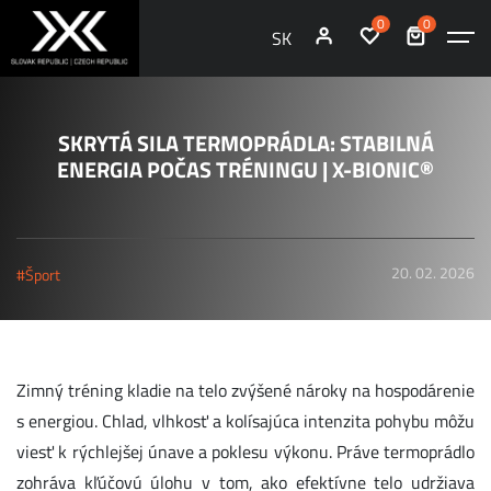
0
0
SK
SKRYTÁ SILA TERMOPRÁDLA: STABILNÁ
ENERGIA POČAS TRÉNINGU | X-BIONIC®
20. 02. 2026
#Šport
Zimný tréning kladie na telo zvýšené nároky na hospodárenie
s energiou. Chlad, vlhkosť a kolísajúca intenzita pohybu môžu
viesť k rýchlejšej únave a poklesu výkonu. Práve termoprádlo
zohráva kľúčovú úlohu v tom, ako efektívne telo udržiava