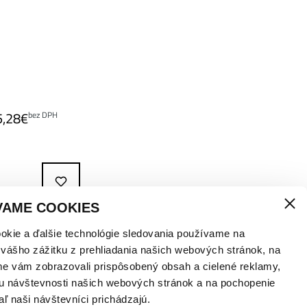
5,28
€
bez DPH
klade!
VAME COOKIES
okie a ďalšie technológie sledovania používame na
 vášho zážitku z prehliadania našich webových stránok, na
me vám zobrazovali prispôsobený obsah a cielené reklamy,
u návštevnosti našich webových stránok a na pochopenie
aľ naši návštevníci prichádzajú.