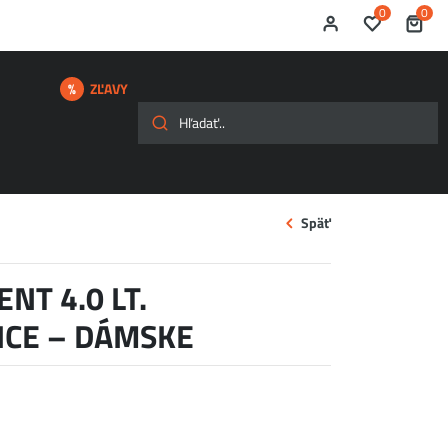
0
0
ZĽAVY
Späť
NT 4.0 LT.
CE – DÁMSKE