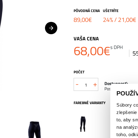
PÔVODNÁ CENA
UŠETRÍTE
89,00
€
24% /
21,00
€
VAŠA CENA
68,00
€
s DPH
5
POČET
-
+
Dostupnosť:
Posledný kus na s
POUŽÍ
FAREBNÉ VARIANTY
Súbory co
zlepšenie
to, aby s
na analýz
toho, odki