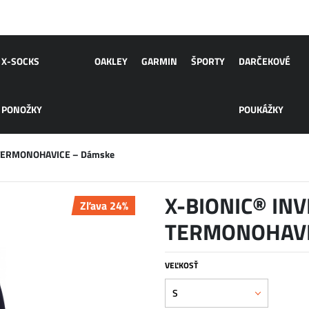
X-SOCKS
OAKLEY
GARMIN
ŠPORTY
DARČEKOVÉ
PONOŽKY
POUKÁŽKY
. TERMONOHAVICE – Dámske
X-BIONIC® INVE
Zľava 24%
TERMONOHAVI
VEĽKOSŤ
S