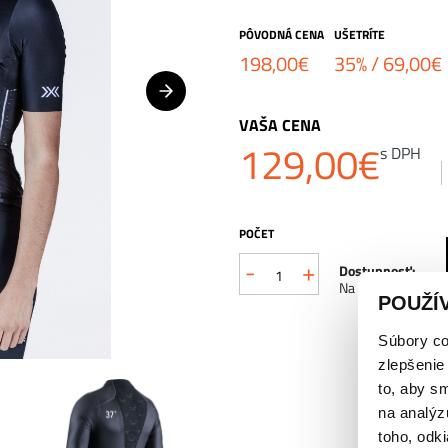
PÔVODNÁ CENA
UŠETRÍTE
198,00
€
35% /
69,00
€
VAŠA CENA
129,00
€
s DPH
POČET
-
+
množstvo
Dostupnosť:
Na sklade
POUŽÍ
COREFUSION
AERO
Súbory co
zlepšenie
cyklistický
to, aby s
dres
na analýz
toho, odki
-