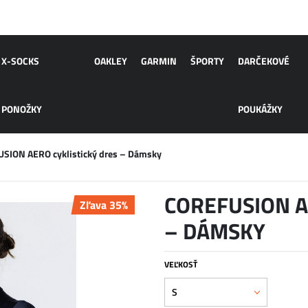
X-SOCKS
OAKLEY
GARMIN
ŠPORTY
DARČEKOVÉ
PONOŽKY
POUKÁŽKY
SION AERO cyklistický dres – Dámsky
COREFUSION A
Zľava 35%
– DÁMSKY
VEĽKOSŤ
S