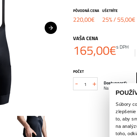
PÔVODNÁ CENA
UŠETRÍTE
220,00
€
25% /
55,00
€
VAŠA CENA
165,00
€
s DPH
POČET
-
+
Dostupnosť:
Na sklade
POUŽÍ
Súbory co
zlepšenie
to, aby s
na analýz
toho, odki