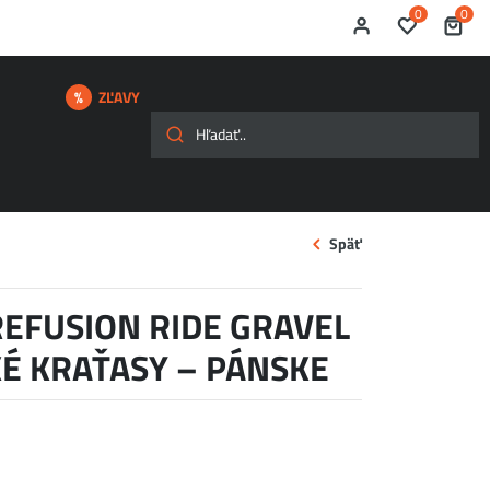
0
0
ZĽAVY
Späť
REFUSION RIDE GRAVEL
KÉ KRAŤASY – PÁNSKE