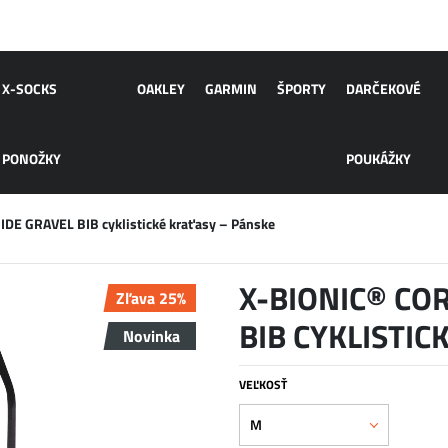
X-SOCKS
OAKLEY
GARMIN
ŠPORTY
DARČEKOVÉ
PONOŽKY
POUKÁŽKY
E GRAVEL BIB cyklistické kraťasy – Pánske
X-BIONIC® CO
Zľava 25%
BIB CYKLISTIC
Novinka
VEĽKOSŤ
M