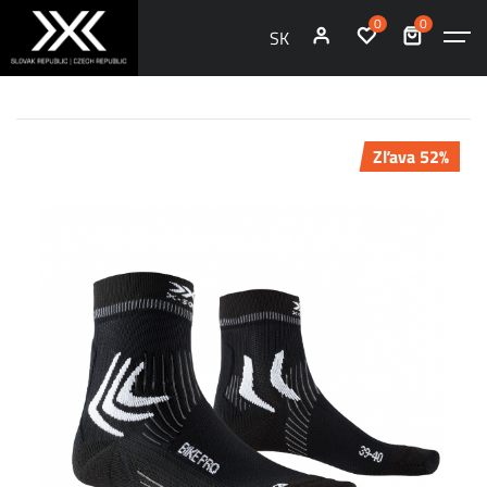
0
0
SK
Zľava 52%