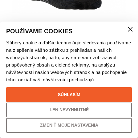
POUŽÍVAME COOKIES
Súbory cookie a ďalšie technológie sledovania používame
X-SOCKS BIKE PRO 4.0- CYKLISTICKÉ PONOŽKY
na zlepšenie vášho zážitku z prehliadania našich
webových stránok, na to, aby sme vám zobrazovali
VEĽKOSŤ
prispôsobený obsah a cielené reklamy, na analýzu
návštevnosti našich webových stránok a na pochopenie
35/38
toho, odkiaľ naši návštevníci prichádzajú.
PÔVODNÁ CENA
UŠETRÍTE
SÚHLASÍM
31,00
€
52% /
16,00
€
LEN NEVYHNUTNÉ
VAŠA CENA
ZMENIŤ MOJE NASTAVENIA
15,00
€
12,20
€