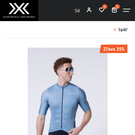
0
0
SK
Späť
Zľava 25%