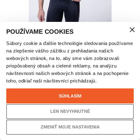
POUŽÍVAME COOKIES
Súbory cookie a ďalšie technológie sledovania používame
X-BIONIC COREFUSION RIDE CYKLISTICKÝ DRES
na zlepšenie vášho zážitku z prehliadania našich
– PÁNSKE
webových stránok, na to, aby sme vám zobrazovali
prispôsobený obsah a cielené reklamy, na analýzu
návštevnosti našich webových stránok a na pochopenie
VEĽKOSŤ
toho, odkiaľ naši návštevníci prichádzajú.
L
SÚHLASÍM
PÔVODNÁ CENA
UŠETRÍTE
LEN NEVYHNUTNÉ
160,00
€
25% /
40,00
€
ZMENIŤ MOJE NASTAVENIA
VAŠA CENA