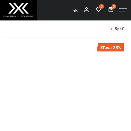
0
0
SK
Späť
Zľava 23%