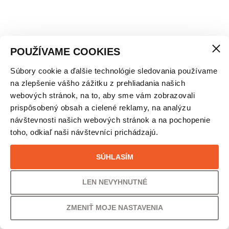
POUŽÍVAME COOKIES
Súbory cookie a ďalšie technológie sledovania používame
X-SOCKS® RUN DISCOVER CREW – UNISEX
na zlepšenie vášho zážitku z prehliadania našich
webových stránok, na to, aby sme vám zobrazovali
prispôsobený obsah a cielené reklamy, na analýzu
VEĽKOSŤ
návštevnosti našich webových stránok a na pochopenie
toho, odkiaľ naši návštevníci prichádzajú.
35/38
SÚHLASÍM
PÔVODNÁ CENA
UŠETRÍTE
22,00
€
23% /
5,00
€
LEN NEVYHNUTNÉ
ZMENIŤ MOJE NASTAVENIA
VAŠA CENA