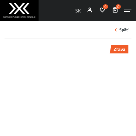
0
0
SK
Späť
Zľava