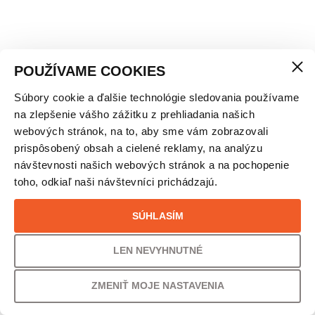
POUŽÍVAME COOKIES
Súbory cookie a ďalšie technológie sledovania používame
X-SOCKS® RUN DISCOVER CREW – UNISEX
na zlepšenie vášho zážitku z prehliadania našich
webových stránok, na to, aby sme vám zobrazovali
prispôsobený obsah a cielené reklamy, na analýzu
VEĽKOSŤ
návštevnosti našich webových stránok a na pochopenie
toho, odkiaľ naši návštevníci prichádzajú.
39/41
SÚHLASÍM
LEN NEVYHNUTNÉ
VAŠA CENA
22,00
€
ZMENIŤ MOJE NASTAVENIA
17,89
€
s DPH
bez DPH