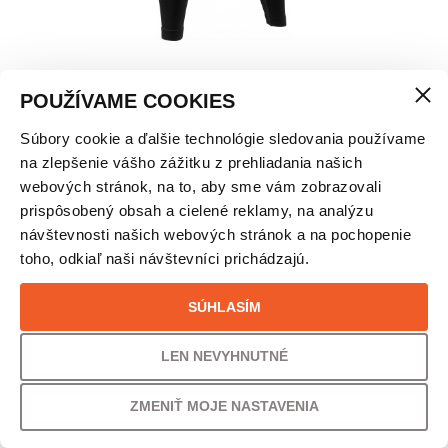
POUŽÍVAME COOKIES
Súbory cookie a ďalšie technológie sledovania používame
X-BIONIC APANI 4.0 TERMO NOHAVICE Z
na zlepšenie vášho zážitku z prehliadania našich
MERINO VLNY – PÁMSKE
webových stránok, na to, aby sme vám zobrazovali
prispôsobený obsah a cielené reklamy, na analýzu
VEĽKOSŤ
návštevnosti našich webových stránok a na pochopenie
toho, odkiaľ naši návštevníci prichádzajú.
XXL
SÚHLASÍM
PÔVODNÁ CENA
UŠETRÍTE
135,00
€
30% /
41,00
€
LEN NEVYHNUTNÉ
ZMENIŤ MOJE NASTAVENIA
VAŠA CENA