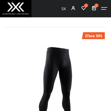
0
0
SK
Zľava 30%