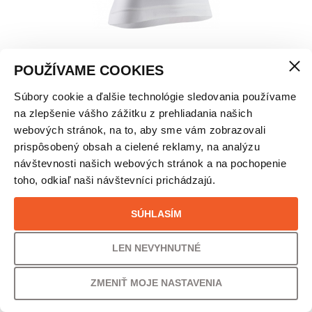
POUŽÍVAME COOKIES
Súbory cookie a ďalšie technológie sledovania používame
THE TRICK 4.0 DÁMSKE BEŽECKÉ TRIČKO
na zlepšenie vášho zážitku z prehliadania našich
webových stránok, na to, aby sme vám zobrazovali
VEĽKOSŤ
prispôsobený obsah a cielené reklamy, na analýzu
návštevnosti našich webových stránok a na pochopenie
L
toho, odkiaľ naši návštevníci prichádzajú.
PÔVODNÁ CENA
UŠETRÍTE
SÚHLASÍM
114,00
€
33% /
38,00
€
LEN NEVYHNUTNÉ
VAŠA CENA
ZMENIŤ MOJE NASTAVENIA
76,00
€
61,79
€