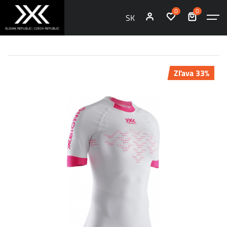
0
0
SK
Zľava 33%